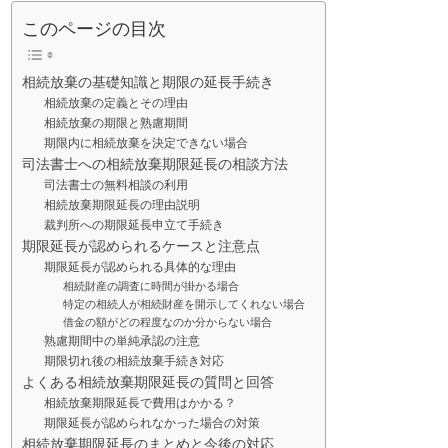
このページの目次
相続放棄の基礎知識と期限の延長手続き
相続放棄の定義とその理由
相続放棄の期限と熟慮期間
期限内に相続放棄を決定できない場合
司法書士への相続放棄期限延長の相談方法
司法書士の無料相談の利用
相続放棄期限延長の理由説明
裁判所への期限延長申立て手続き
期限延長が認められるケースと注意点
期限延長が認められる具体的な理由
相続財産の調査に時間が掛かる場合
特定の相続人が相続財産を開示してくれない場合
借金の額がどの程度なのか分からない場合
熟慮期間中の単純承認の注意
期限切れ後の相続放棄手続き対応
よくある相続放棄期限延長の質問と回答
相続放棄期限延長で費用はかかる？
期限延長が認められなかった場合の対策
相続放棄期限延長のまとめと今後の対応