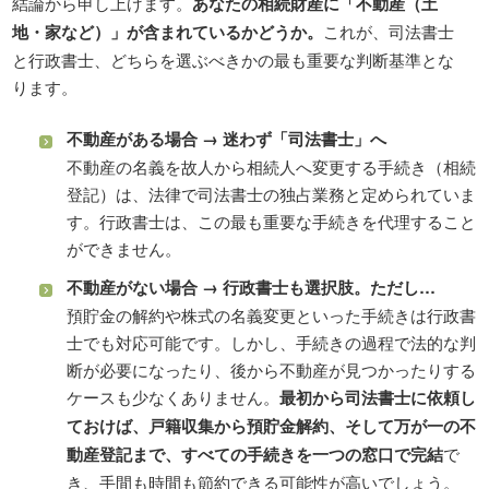
結論から申し上げます。
あなたの相続財産に「不動産（土
地・家など）」が含まれているかどうか。
これが、司法書士
と行政書士、どちらを選ぶべきかの最も重要な判断基準とな
ります。
不動産がある場合 → 迷わず「司法書士」へ
不動産の名義を故人から相続人へ変更する手続き（相続
登記）は、法律で司法書士の独占業務と定められていま
す。行政書士は、この最も重要な手続きを代理すること
ができません。
不動産がない場合 → 行政書士も選択肢。ただし…
預貯金の解約や株式の名義変更といった手続きは行政書
士でも対応可能です。しかし、手続きの過程で法的な判
断が必要になったり、後から不動産が見つかったりする
ケースも少なくありません。
最初から司法書士に依頼し
ておけば、戸籍収集から預貯金解約、そして万が一の不
動産登記まで、すべての手続きを一つの窓口で完結
で
き、手間も時間も節約できる可能性が高いでしょう。